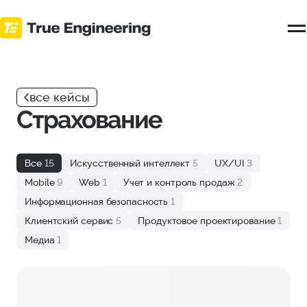
Перейти
к
основному
контенту
все кейсы
Страхование
Все
15
Искусственный интеллект
5
UX/UI
3
Mobile
9
Web
1
Учет и контроль продаж
2
Информационная безопасность
1
Клиентский сервис
5
Продуктовое проектирование
1
Медиа
1