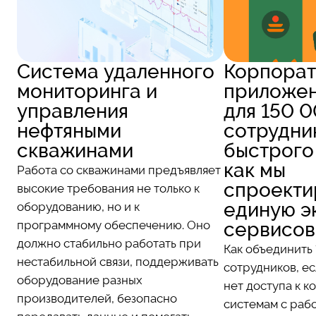
Система удаленного
Корпорат
мониторинга и
приложе
управления
для 150 
нефтяными
сотрудни
скважинами
быстрого
как мы
Работа со скважинами предъявляет
спроекти
высокие требования не только к
единую э
оборудованию, но и к
программному обеспечению. Оно
сервисов
должно стабильно работать при
Как объединить
нестабильной связи, поддерживать
сотрудников, е
оборудование разных
нет доступа к 
производителей, безопасно
системам с раб