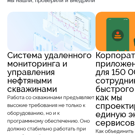
мы нашли, проверили и внедрили
Система удаленного
Корпорат
мониторинга и
приложе
управления
для 150 
нефтяными
сотрудни
скважинами
быстрого
как мы
Работа со скважинами предъявляет
спроекти
высокие требования не только к
единую э
оборудованию, но и к
программному обеспечению. Оно
сервисов
должно стабильно работать при
Как объединить