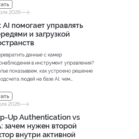
юля 2026
 AI помогает управлять
редями и загрузкой
остранств
превратить данные с камер
онаблюдения в инструмент управления?
атье показываем, как устроено решение
подсчета людей на базе AI, чем
чаются модели PET и CLIP-EBC и как
льтаты анализа интегрируются в бизнес-
ессы.
юля 2026
p-Up Authentication vs
: зачем нужен второй
ктор внутри активной