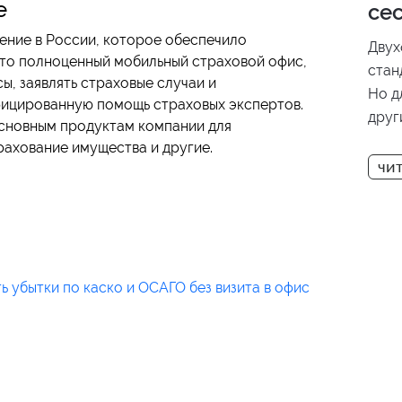
e
се
ение в России, которое обеспечило
Двух
Это полноценный мобильный страховой офис,
стан
ы, заявлять страховые случаи и
Но д
ифицированную помощь страховых экспертов.
друг
сновным продуктам компании для
толь
трахование имущества и другие.
недо
Step
клас
прим
меха
ь убытки по каско и ОСАГО без визита в офис