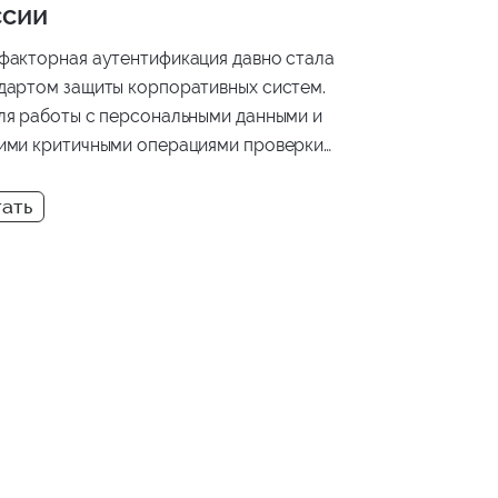
ссии
факторная аутентификация давно стала
дартом защиты корпоративных систем.
ля работы с персональными данными и
ими критичными операциями проверки
ко при входе в систему может быть
статочно. В этой статье разберем, чем
-Up Authentication отличается от
сической 2FA, в каких сценариях она
еняется и как мы реализовали этот
низм в одном из наших проектов.