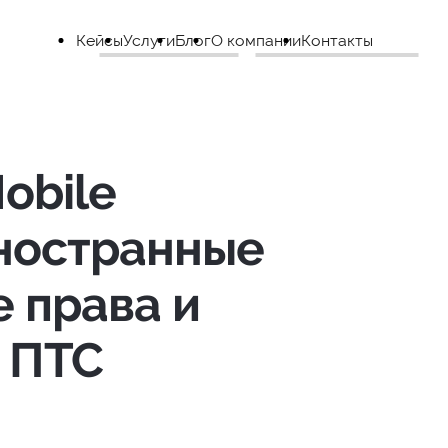
Кейсы
Услуги
Блог
О компании
Контакты
obile
ностранные
 права и
 ПТС