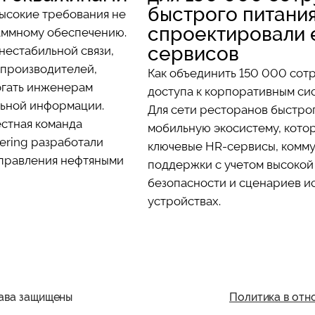
быстрого питания
высокие требования не
спроектировали 
раммному обеспечению.
сервисов
нестабильной связи,
производителей,
Как объединить 150 000 сотр
огать инженерам
доступа к корпоративным си
льной информации.
Для сети ресторанов быстро
естная команда
мобильную экосистему, котор
eering разработали
ключевые HR-сервисы, комму
управления нефтяными
поддержки с учетом высокой
безопасности и сценариев и
устройствах.
ава защищены
Политика в отн