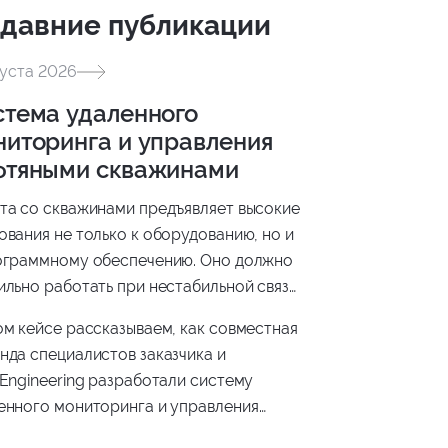
давние публикации
густа 2026
стема удаленного
ниторинга и управления
фтяными скважинами
та со скважинами предъявляет высокие
ования не только к оборудованию, но и
ограммному обеспечению. Оно должно
ильно работать при нестабильной связи,
ерживать оборудование разных
ом кейсе рассказываем, как совместная
зводителей, безопасно передавать
нда специалистов заказчика и
ые и помогать инженерам принимать
 Engineering разработали систему
ния на основе актуальной информации.
енного мониторинга и управления
яными скважинами.