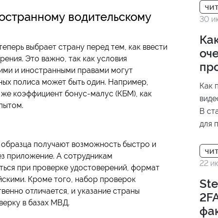
остранному водительскому
30 и
Как
еперь выбрает страну перед тем, как ввести
оче
ения. Это важно, так как условия
пр
кими и иностранными правами могут
ных полиса может быть один. Например,
Как 
же коэффициент бонус-малус (КБМ), как
виде
пытом.
В ст
для 
отли
 образца получают возможность быстро и
резу
з приложение. А сотрудникам
проц
22 и
ться при проверке удостоверений, формат
йскими. Кроме того, набор проверок
Ste
венно отличается, и указание страны
2FA
ерку в базах МВД.
фа