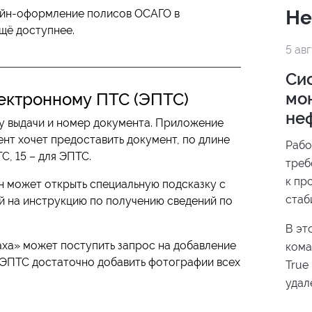
Не
лайн-оформление полисов ОСАГО в
щё доступнее.
5 ав
Си
мо
ектронному ПТС (ЭПТС)
не
ту выдачи и номер документа. Приложение
ент хочет предоставить документ, по длине
Рабо
С, 15 – для ЭПТС.
треб
к пр
он может открыть специальную подсказку с
стаб
й на инструкцию по получению сведений по
подд
В эт
прои
ха» может поступить запрос на добавление
кома
данн
я ЭПТС достаточно добавить фотографии всех
True
реше
удал
нефт