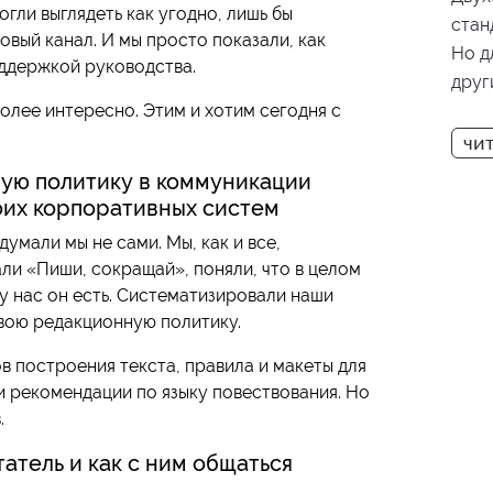
гли выглядеть как угодно, лишь бы
стан
овый канал. И мы просто показали, как
Но д
оддержкой руководства.
друг
олее интересно. Этим и хотим сегодня с
толь
недо
Step
ную политику в коммуникации
клас
оих корпоративных систем
прим
умали мы не сами. Мы, как и все,
меха
ли «Пиши, сокращай», поняли, что в целом
у нас он есть. Систематизировали наши
вою редакционную политику.
 построения текста, правила и макеты для
 рекомендации по языку повествования. Но
.
татель и как с ним общаться