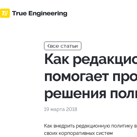
Перейти
к
основному
контенту
все статьи
Как редакци
помогает пр
решения пол
19 марта 2018
Как внедрить редакционную политику 
своих корпоративных систем