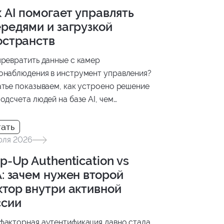
 AI помогает управлять
редями и загрузкой
остранств
превратить данные с камер
онаблюдения в инструмент управления?
атье показываем, как устроено решение
подсчета людей на базе AI, чем
чаются модели PET и CLIP-EBC и как
льтаты анализа интегрируются в бизнес-
ессы.
юля 2026
p-Up Authentication vs
: зачем нужен второй
ктор внутри активной
ссии
факторная аутентификация давно стала