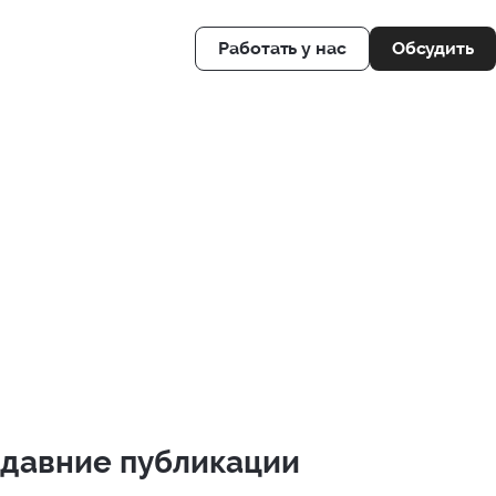
Об
Работать у нас
давние публикации