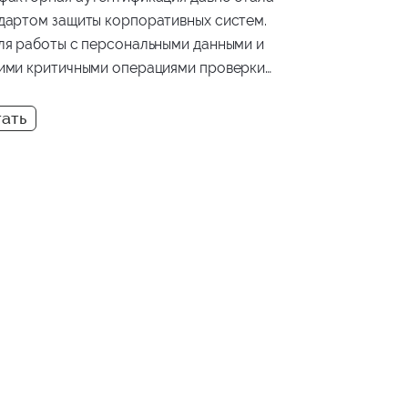
дартом защиты корпоративных систем.
ля работы с персональными данными и
ими критичными операциями проверки
ко при входе в систему может быть
статочно. В этой статье разберем, чем
-Up Authentication отличается от
сической 2FA, в каких сценариях она
еняется и как мы реализовали этот
низм в одном из наших проектов.