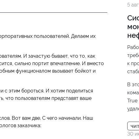
5 ав
Си
мо
не
орпоративных пользователей. Делаем их
Рабо
треб
вателям. И зачастую бывает, что то, как
тся, сильно портит впечатление. И вместо
к пр
добным функционалом вызывает бойкот и
стаб
подд
В эт
прои
и с этим бороться. И хотим поделиться
кома
данн
ь, что пользователям представят ваше
True
реше
удал
нефт
лов. Вот вам две. С чего начинали. Наш
ологов заказчика:
30 и