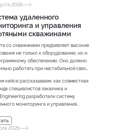
густа 2026
стема удаленного
ниторинга и управления
фтяными скважинами
та со скважинами предъявляет высокие
ования не только к оборудованию, но и
ограммному обеспечению. Оно должно
ильно работать при нестабильной связи,
ерживать оборудование разных
ом кейсе рассказываем, как совместная
зводителей, безопасно передавать
нда специалистов заказчика и
ые и помогать инженерам принимать
 Engineering разработали систему
ния на основе актуальной информации.
енного мониторинга и управления
яными скважинами.
юля 2026