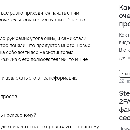
Как
 все равно приходится начать с ним
оче
хочется, чтобы все изначально было по
пр
Как 
ло рук самих утопающих, и сами стали
виде
стро поняли, что продуктов много, новые
В ст
 на себе везти все маркетинговые
для 
казчика с его пользователями, то мы не
отли
резу
 и вовлекать его в трансформацию
проц
22 и
Ste
опросов.
2FA
фа
ить прекрасному?
се
уже писали в статье про дизайн-экосистему:
Двух