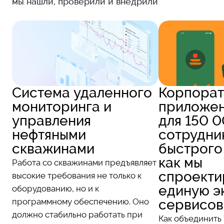
мы нашли, проверили и внедрили
Система удаленного
Корпорат
мониторинга и
приложе
управления
для 150 
нефтяными
сотрудни
скважинами
быстрого
как мы
Работа со скважинами предъявляет
спроекти
высокие требования не только к
единую э
оборудованию, но и к
программному обеспечению. Оно
сервисов
должно стабильно работать при
Как объединить