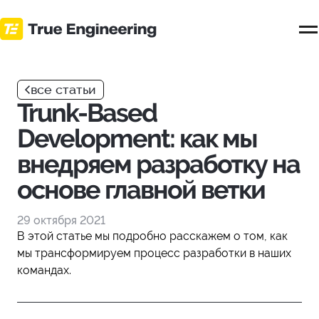
Перейти
к
основному
контенту
все статьи
Trunk-Based
Development: как мы
внедряем разработку на
основе главной ветки
29 октября 2021
В этой статье мы подробно расскажем о том, как
мы трансформируем процесс разработки в наших
командах.