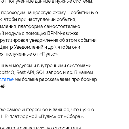
яют полученные данные в нужные системы.
 переходим на целевую схему – событийную
, чтобы при наступлении события,
рмления, платформа самостоятельно
ный модуль с помощью BPMN-движка
рутизировал уведомления об этом событии
 Центр Уведомлений и др.), чтобы они
я, полученные от «Пульс».
нным модулем и внутренними системами
bitMQ, Rest API, SQL запрос и др. В нашем
статье
мы больше рассказываем про брокер
ей.
тье самое интересное и важное, что нужно
 с HR-платформой «Пульс» от «Сбера».
родукта в существующую экосистему