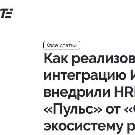
Перейти
к
основному
контенту
все статьи
Как реализов
интеграцию 
внедрили HR
«Пульс» от 
экосистему 