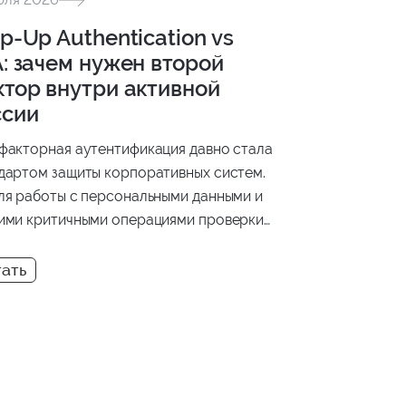
p-Up Authentication vs
: зачем нужен второй
ктор внутри активной
ссии
факторная аутентификация давно стала
дартом защиты корпоративных систем.
ля работы с персональными данными и
ими критичными операциями проверки
ко при входе в систему может быть
статочно. В этой статье разберем, чем
-Up Authentication отличается от
сической 2FA, в каких сценариях она
еняется и как мы реализовали этот
низм в одном из наших проектов.