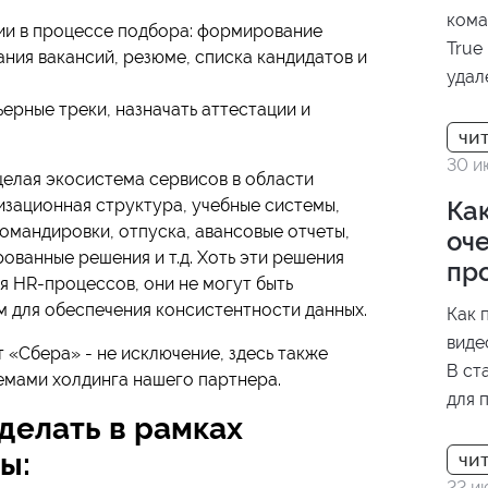
прои
кома
ии в процессе подбора: формирование
данн
True
ания вакансий, резюме, списка кандидатов и
реше
удал
нефт
ьерные треки, назначать аттестации и
30 и
целая экосистема сервисов в области
изационная структура, учебные системы,
Как
командировки, отпуска, авансовые отчеты,
оче
рованные решения и т.д. Хоть эти решения
пр
я HR-процессов, они не могут быть
ом для обеспечения консистентности данных.
Как 
виде
 «Сбера» - не исключение, здесь также
В ст
емами холдинга нашего партнера.
для 
делать в рамках
отли
резу
ы:
проц
22 и