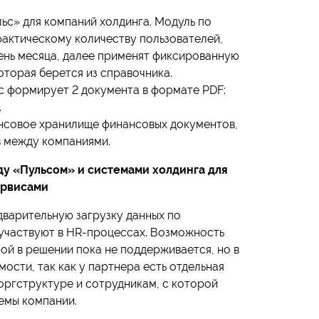
ьс» для компаний холдинга. Модуль по
фактическому количеству пользователей,
ень месяца, далее применят фиксированную
оторая берется из справочника.
с формирует 2 документа в формате PDF:
.
ансовое хранилище финансовых документов,
в между компаниями.
ду «Пульсом» и системами холдинга для
ервисами
варительную загрузку данных по
 участвуют в HR-процессах. Возможность
й в решении пока не поддерживается, но в
ости, так как у партнера есть отдельная
 оргструктуре и сотрудникам, с которой
емы компании.