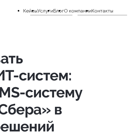
Кейсы
Услуги
Блог
О компании
Контакты
ать
ИТ-систем:
MS-систему
«Сбера» в
решений