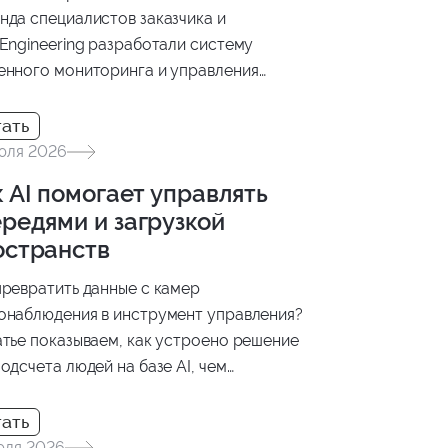
зводителей, безопасно передавать
нда специалистов заказчика и
ые и помогать инженерам принимать
 Engineering разработали систему
ния на основе актуальной информации.
енного мониторинга и управления
яными скважинами.
юля 2026
 AI помогает управлять
редями и загрузкой
остранств
превратить данные с камер
онаблюдения в инструмент управления?
атье показываем, как устроено решение
подсчета людей на базе AI, чем
чаются модели PET и CLIP-EBC и как
льтаты анализа интегрируются в бизнес-
ессы.
юля 2026