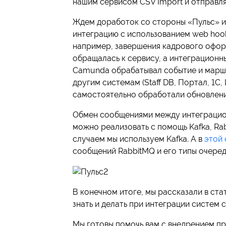
нашим сервисом CSV Import и отправл
Ждем доработок со стороны «Пульс» и
интеграцию с использованием web hook
например, завершения кадрового офо
обращалась к сервису, а интеграцион
Camunda обрабатывал событие и марш
другим системам (Staff DB, Портал, 1C,
самостоятельно обработали обновлени
Обмен сообщениями между интеграцио
можно реализовать с помощь Kafka, Rab
случаем мы используем Kafka. А в
этой 
сообщений RabbitMQ и его типы очеред
В конечном итоге, мы рассказали в ста
знать и делать при интеграции систем
Мы готовы помочь вам с внедрением п