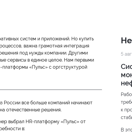
Не
ативных систем и приложений. Но купить
роцессов, важна грамотная интеграция
решения под нужды компании. Другими
5 ав
ые сервисы в единое целое. Нам первыми
Си
S-платформы «Пульс» с оргструктурой
мо
не
Рабо
треб
з России все больше компаний начинают
на отечественные решения.
к пр
стаб
тнер выбрал HR-платформу «Пульс» от
подд
ребности в:
В эт