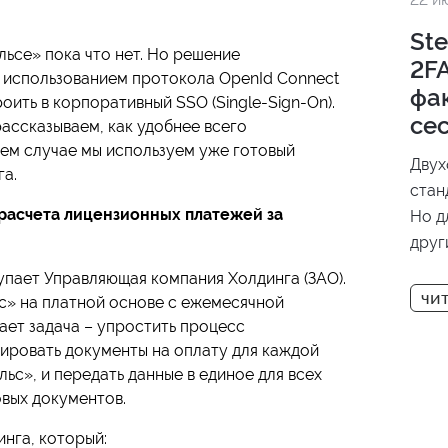
Ste
льсе» пока что нет. Но решение
2FA
 использованием протокола OpenId Connect
фа
роить в корпоративный SSO (Single-Sign-On).
се
рассказываем, как удобнее всего
ем случае мы используем уже готовый
Двух
га.
стан
 расчета лицензионных платежей за
Но д
друг
толь
упает Управляющая компания Холдинга (ЗАО).
недо
с» на платной основе с ежемесячной
Step
ает задача – упростить процесс
клас
мировать документы на оплату для каждой
прим
ьс», и передать данные в единое для всех
вых документов.
меха
инга, который: