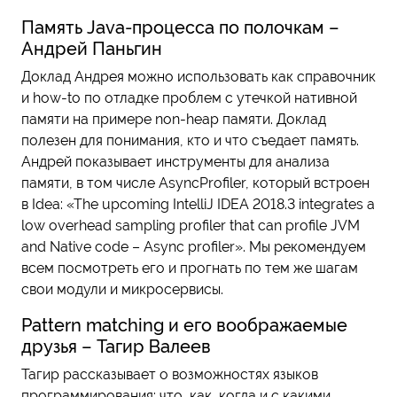
Память Java-процесса по полочкам –
Андрей Паньгин
Доклад Андрея можно использовать как справочник
и how-to по отладке проблем с утечкой нативной
памяти на примере non-heap памяти. Доклад
полезен для понимания, кто и что съедает память.
Андрей показывает инструменты для анализа
памяти, в том числе AsyncProfiler, который встроен
в Idea: «The upcoming IntelliJ IDEA 2018.3 integrates a
low overhead sampling profiler that can profile JVM
and Native code – Async profiler». Мы рекомендуем
всем посмотреть его и прогнать по тем же шагам
свои модули и микросервисы.
Pattern matching и его воображаемые
друзья – Тагир Валеев
Тагир рассказывает о возможностях языков
программирования: что, как, когда и с какими