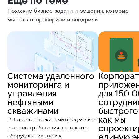
Еще по теме
Похожие бизнес-задачи и решения, которые
мы нашли, проверили и внедрили
Система удаленного
Корпорат
мониторинга и
приложе
управления
для 150 
нефтяными
сотрудни
скважинами
быстрого
как мы
Работа со скважинами предъявляет
спроекти
высокие требования не только к
единую э
оборудованию, но и к