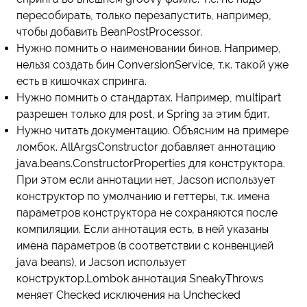
пересобирать, только перезапустить, например,
чтобы добавить BeanPostProcessor.
Нужно помнить о наименовании бинов. Например,
нельзя создать бин ConversionService, т.к. такой уже
есть в кишочках спринга.
Нужно помнить о стандартах. Например, multipart
разрешен только для post, и Spring за этим бдит.
Нужно читать документацию. Объясним на примере
ломбок. AllArgsConstructor добавляет аннотацию
java.beans.ConstructorProperties для конструктора.
При этом если аннотации нет, Jacson использует
конструктор по умолчанию и геттеры, т.к. имена
параметров конструктора не сохраняются после
компиляции. Если аннотация есть, в ней указаны
имена параметров (в соответствии с конвенцией
java beans), и Jacson использует
конструктор.Lombok аннотация SneakyThrows
меняет Checked исключения на Unchecked