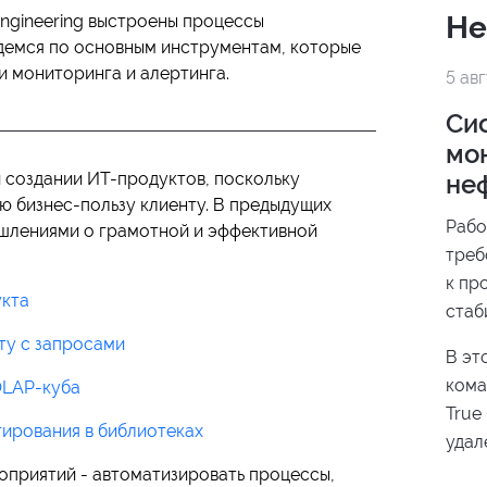
Не
Engineering выстроены процессы
демся по основным инструментам, которые
 мониторинга и алертинга.
5 ав
Си
мо
и создании ИТ-продуктов, поскольку
не
ю бизнес-пользу клиенту. В предыдущих
Рабо
ышлениями о грамотной и эффективной
треб
к пр
укта
стаб
подд
ту с запросами
В эт
прои
кома
 OLAP-куба
данн
True
реше
гирования в библиотеках
удал
нефт
оприятий - автоматизировать процессы,