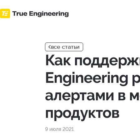
Перейти
к
основному
контенту
все статьи
Как поддерж
Engineering 
алертами в 
продуктов
9 июля 2021