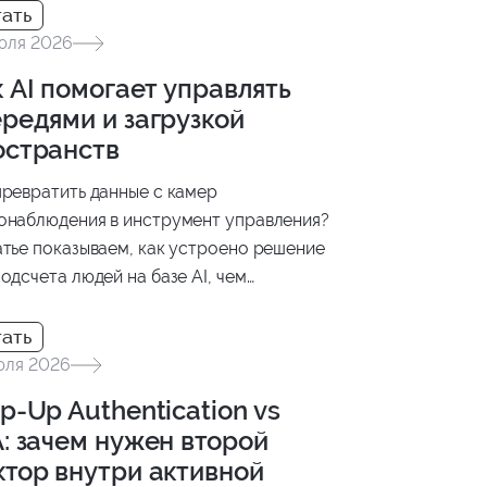
юля 2026
 AI помогает управлять
редями и загрузкой
остранств
превратить данные с камер
онаблюдения в инструмент управления?
атье показываем, как устроено решение
подсчета людей на базе AI, чем
чаются модели PET и CLIP-EBC и как
льтаты анализа интегрируются в бизнес-
ессы.
юля 2026
p-Up Authentication vs
: зачем нужен второй
ктор внутри активной