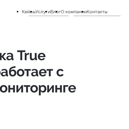
Кейсы
Услуги
Блог
О компании
Контакты
ка True
работает с
мониторинге