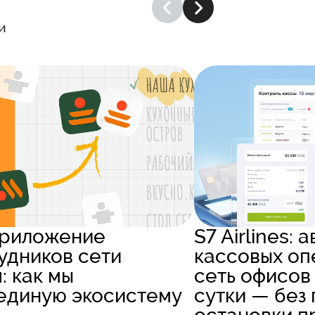
и
приложение
S7 Airlines:
удников сети
кассовых оп
: как мы
сеть офисов
единую экосистему
сутки — без