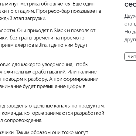
се
ть минут метрика обновляется. Ещё один
зки по стадиям. Прогресс-бар показывает в
Двух
ждый этап загрузки.
стан
лерты. Они приходят в Slack и позволяют
Но д
ки, без траты времени на просмотр
друг
рием алертов в Jira, где по ним будут
толь
недо
Step
ловия для каждого уведомления, чтобы
клас
оложительных срабатываний. Или наличие
т поводом к разбору. А при формировании
прим
 внимание будет превышение цифры в
меха
нд заведены отдельные каналы по продуктам.
ы команды, которые занимаются разработкой
ел сопровождения.
азчики. Таким образом они тоже могут