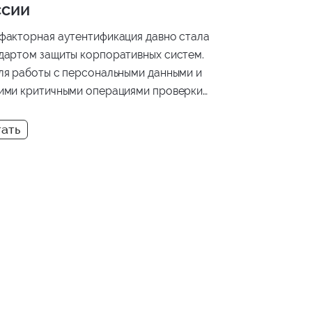
ссии
факторная аутентификация давно стала
дартом защиты корпоративных систем.
ля работы с персональными данными и
ими критичными операциями проверки
ко при входе в систему может быть
статочно. В этой статье разберем, чем
-Up Authentication отличается от
сической 2FA, в каких сценариях она
еняется и как мы реализовали этот
низм в одном из наших проектов.