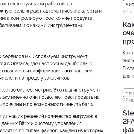
 интеллектуальной работой, а не
важную роль играют автоматические алерты и
30 и
инга контролируют состояние продукта.
Как
абатываем и с какими инструментами
оче
пр
Как 
к сервисов мы используем инструмент
виде
ся в Grafana, где настроены дашборды с
В ст
ртывание этих информационных панелей
для 
числе, и на проде у заказчиков.
отли
жество бизнес-метрик. Это наш инструмент
резу
льку именно они позволяют реагировать на
проц
22 и
 причины и по возможности чинить баги.
Ste
 из наших решений количество выгрузок в
2FA
данных Bitrix и систему управления
фа
делятся по типам файлов, каждый из которых