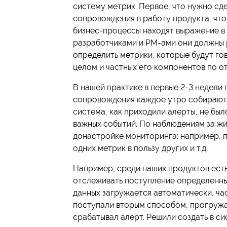
систему метрик. Первое, что нужно сд
сопровождения в работу продукта, чтоб
бизнес-процессы находят выражение в 
разработчиками и PM-ами они должны 
определить метрики, которые будут го
целом и частных его компонентов по о
В нашей практике в первые 2-3 недели
сопровождения каждое утро собираютс
система, как приходили алерты, не бы
важных событий. По наблюдениям за ж
донастройке мониторинга: например, п
одних метрик в пользу других и т.д.
Например, среди наших продуктов есть
отслеживать поступление определенных
данных загружается автоматически, ча
поступали вторым способом, прогружал
срабатывал алерт. Решили создать в с