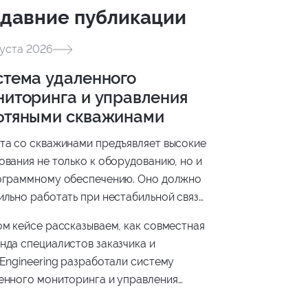
давние публикации
густа 2026
стема удаленного
ниторинга и управления
фтяными скважинами
та со скважинами предъявляет высокие
ования не только к оборудованию, но и
ограммному обеспечению. Оно должно
ильно работать при нестабильной связи,
ерживать оборудование разных
ом кейсе рассказываем, как совместная
зводителей, безопасно передавать
нда специалистов заказчика и
ые и помогать инженерам принимать
 Engineering разработали систему
ния на основе актуальной информации.
енного мониторинга и управления
яными скважинами.