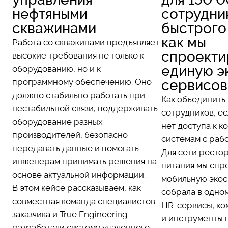
нефтяными
сотрудни
скважинами
быстрого
как мы
Работа со скважинами предъявляет
спроекти
высокие требования не только к
единую э
оборудованию, но и к
программному обеспечению. Оно
сервисов
должно стабильно работать при
Как объединить
нестабильной связи, поддерживать
сотрудников, е
оборудование разных
нет доступа к 
производителей, безопасно
системам с раб
передавать данные и помогать
Для сети ресто
инженерам принимать решения на
питания мы спр
основе актуальной информации.
мобильную экос
В этом кейсе рассказываем, как
собрала в одно
совместная команда специалистов
HR-сервисы, ко
заказчика и True Engineering
и инструменты 
разработали систему удаленного