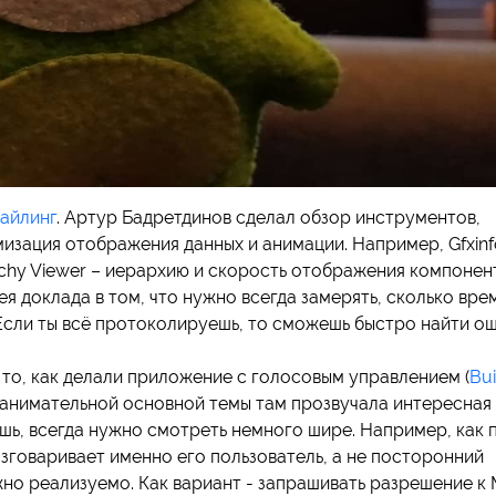
айлинг
. Артур Бадретдинов сделал обзор инструментов,
изация отображения данных и анимации. Например, Gfxinf
archy Viewer – иерархию и скорость отображения компонен
ея доклада в том, что нужно всегда замерять, сколько вре
. Если ты всё протоколируешь, то сможешь быстро найти ош
то, как делали приложение с голосовым управлением (
Bui
занимательной основной темы там прозвучала интересная
шь, всегда нужно смотреть немного шире. Например, как п
зговаривает именно его пользователь, а не посторонний
жно реализуемо. Как вариант - запрашивать разрешение к 