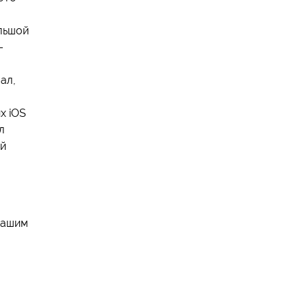
ольшой
–
ал,
х iOS
л
ой
 вашим