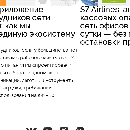
приложение
S7 Airlines:
удников сети
кассовых оп
: как мы
сеть офисов
единую экосистему
сутки — без
остановки 
удников, если у большинства нет
стемам с рабочего компьютера?
го питания мы спроектировали
ая собрала в одном окне
никации, льготы и инструменты
 нагрузки, требований
спользования на личных