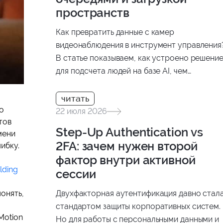
пространств
Как превратить данные с камер
видеонаблюдения в инструмент управления
В статье показываем, как устроено решени
для подсчета людей на базе AI, чем
отличаются модели PET и CLIP-EBC и как
результаты анализа интегрируются в бизнес
o
процессы.
22 июля 2026
тов
Step-Up Authentication vs
мени
2FA: зачем нужен второй
ибку.
фактор внутри активной
lding
сессии
онять,
Двухфакторная аутентификация давно стал
стандартом защиты корпоративных систем.
Motion
Но для работы с персональными данными и