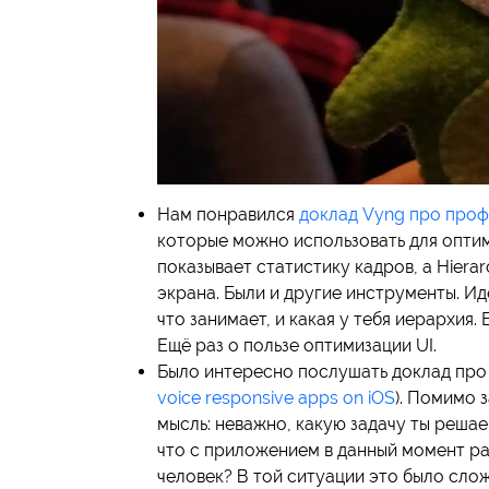
Нам понравился
доклад Vyng про проф
которые можно использовать для оптим
показывает статистику кадров, а Hier
экрана. Были и другие инструменты. Ид
что занимает, и какая у тебя иерархия
Ещё раз о пользе оптимизации UI.
Было интересно послушать доклад про 
voice responsive apps on iOS
). Помимо 
мысль: неважно, какую задачу ты решае
что с приложением в данный момент ра
человек? В той ситуации это было сло