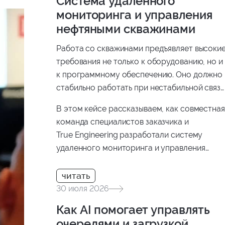
Система удаленного
мониторинга и управления
нефтяными скважинами
Работа со скважинами предъявляет высоки
требования не только к оборудованию, но и
к программному обеспечению. Оно должно
стабильно работать при нестабильной связи
поддерживать оборудование разных
В этом кейсе рассказываем, как совместная
производителей, безопасно передавать
команда специалистов заказчика и
данные и помогать инженерам принимать
True Engineering разработали систему
решения на основе актуальной информации
удаленного мониторинга и управления
нефтяными скважинами.
30 июля 2026
Как AI помогает управлять
очередями и загрузкой