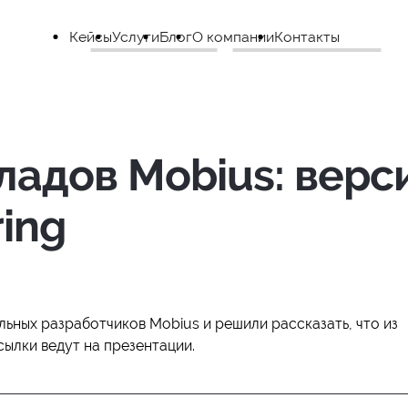
Кейсы
Услуги
Блог
О компании
Контакты
ладов Mobius: верс
ring
ьных разработчиков Mobius и решили рассказать, что из
сылки ведут на презентации.