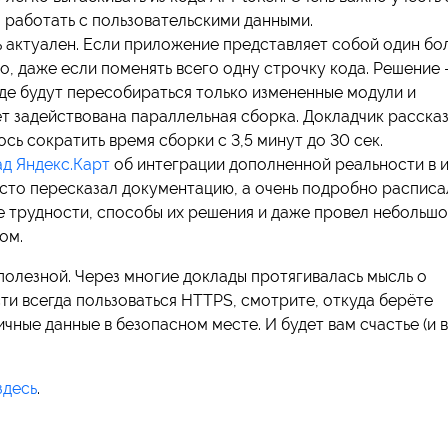
 работать с пользовательскими данными.
ь актуален. Если приложение представляет собой один б
о, даже если поменять всего одну строчку кода. Решение 
оде будут пересобираться только измененные модули и
ет задействована параллельная сборка. Докладчик рассказ
сь сократить время сборки с 3,5 минут до 30 сек.
ад Яндекс.Карт
об интеграции дополненной реальности в и
сто пересказал документацию, а очень подробно расписа
е трудности, способы их решения и даже провел небольш
ом.
полезной. Через многие доклады протягивалась мысль о
ти всегда пользоваться HTTPS, смотрите, откуда берёте
ичные данные в безопасном месте. И будет вам счастье (и
здесь
.