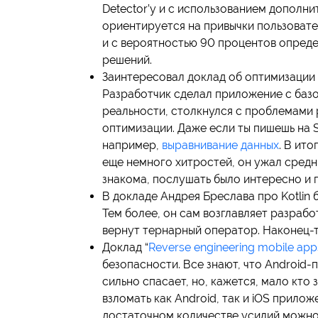
Detector’у и с использованием дополни
ориентируется на привычки пользовател
и с вероятностью 90 процентов определя
решений.
Заинтересовал доклад об оптимизации 
Разработчик сделал приложение с базо
реальности, столкнулся с проблемами
оптимизации. Даже если ты пишешь на Sw
например,
выравнивание данных
. В ит
еще немного хитростей, он ужал средни
знакома, послушать было интересно и 
В докладе Андрея Бреслава про Kotlin 
Тем более, он сам возглавляет разработ
вернут тернарный оператор. Наконец-т
Доклад “
Reverse engineering mobile app
безопасности. Все знают, что Android
сильно спасает, но, кажется, мало кто
взломать как Android, так и iOS прил
достаточном количестве усилий можно л