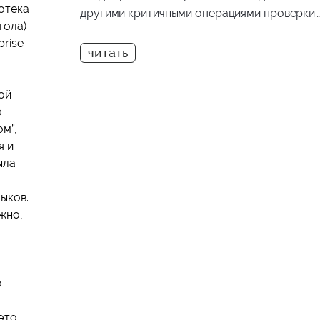
иотека
другими критичными операциями проверки
тола)
только при входе в систему может быть
rise-
недостаточно. В этой статье разберем, чем
Step-Up Authentication отличается от
классической 2FA, в каких сценариях она
ой
применяется и как мы реализовали этот
о
механизм в одном из наших проектов.
ом”,
я и
ыла
ыков.
ожно,
о
это