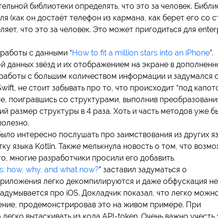
тельной библиотеки определять, что это за человек. Библ
я (как он достаёт телефон из кармана, как берет его со с
ет, что это за человек. Это может пригодиться для enterp
работы с данными “
How to fit a million stars into an iPhone
”.
й данных звёзд и их отображением на экране в дополненн
 работы с большим количеством информации и задумался 
ift, не стоит забывать про то, что происходит “под капот
оге, поигравшись со структурами, выполнив преобразовани
й размер структуры в 4 раза. Хоть и часть методов уже б
полезно.
было интересно послушать про заимствования из других яз
ку языка Kotlin. Также мелькнула новость о том, что возм
о, многие разработчики просили его добавить.
s: how, why, and what now?
” заставил задуматься о
-приложения легко декомпилируются и даже обфускация не
 задумывается про iOS. Докладчик показал, что легко можн
ожение, продемонстрировав это на живом примере. При
егко вытаскивать из кода API-token. Очень важно учесть 