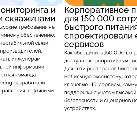
ониторинга и
Корпоративное 
и скважинами
для 150 000 сотр
быстрого питания
высокие требования не
спроектировали 
раммному обеспечению.
сервисов
нестабильной связи,
производителей,
Как объединить 150 000 сотр
огать инженерам
доступа к корпоративным си
льной информации.
Для сети ресторанов быстро
естная команда
мобильную экосистему, котор
eering разработали
ключевые HR-сервисы, комму
управления нефтяными
поддержки с учетом высокой
безопасности и сценариев и
устройствах.