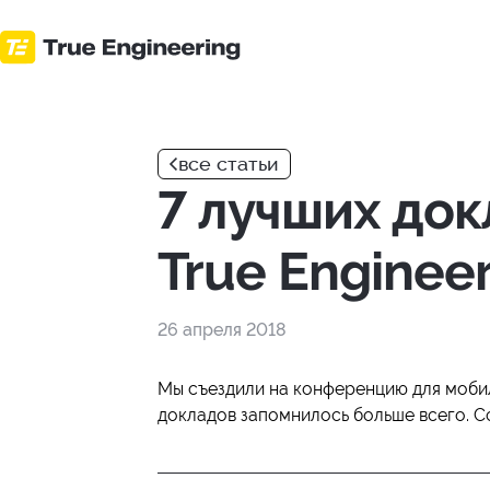
Перейти
к
основному
контенту
все статьи
7 лучших док
True Enginee
26 апреля 2018
Мы съездили на конференцию для мобил
докладов запомнилось больше всего. С