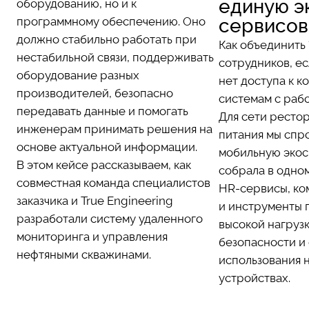
единую э
оборудованию, но и к
программному обеспечению. Оно
сервисов
должно стабильно работать при
Как объединить
нестабильной связи, поддерживать
сотрудников, е
оборудование разных
нет доступа к 
производителей, безопасно
системам с раб
передавать данные и помогать
Для сети ресто
инженерам принимать решения на
питания мы спр
основе актуальной информации.
мобильную экос
В этом кейсе рассказываем, как
собрала в одно
совместная команда специалистов
HR-сервисы, ко
заказчика и True Engineering
и инструменты 
разработали систему удаленного
высокой нагруз
мониторинга и управления
безопасности и
нефтяными скважинами.
использования 
устройствах.