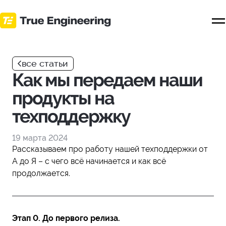
Перейти
к
основному
контенту
все статьи
Как мы передаем наши
продукты на
техподдержку
19 марта 2024
Рассказываем про работу нашей техподдержки от
А до Я – с чего всё начинается и как всё
продолжается.
Этап 0. До первого релиза.